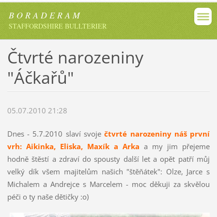
B O R A D E R A M
STAFFORDSHIRE BULLTERIER
Čtvrté narozeniny
"Áčkařů"
05.07.2010 21:28
Dnes - 5.7.2010 slaví svoje
čtvrté narozeniny náš první
vrh: Aikinka, Eliska, Maxík a Arka
a my jim přejeme
hodně štěstí a zdraví do spousty další let a opět patří můj
velký dík všem majitelům našich "štěňátek": Olze, Jarce s
Michalem a Andrejce s Marcelem - moc děkuji za skvělou
péči o ty naše dětičky :o)