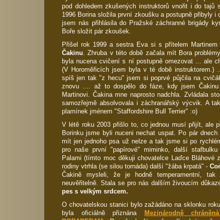
pod dohledem zkušených instruktorů vnořit i do tajů 
1996 Borina složila první zkoušku a postupně přibyly i 
jsem nás přihlásila do Pražské záchranné brigády kyn
Boře složit pár zkoušek.
Přišel rok 1999 a sestra Eva si s přítelem Martinem p
Čakinu
. Zhruba v této době začala mít Bora problémy
byla nucena cvičení s ní postupně omezovat ... ale c
(V Horoměřicích jsem byla v té době instruktorem.) ..
spíš jen tak "z hecu" jsem si poprvé půjčila na cvič
znovu .... až to dospělo do fáze, kdy jsem Čakin
Martinovi. Čakina mne naprosto nadchla. Zvládala sto
samozřejmě absolvovala i záchranářský výcvik. A ta
plamínek jménem "Staffordshire Bull Terrier" :o)
V létě roku 2003 přišlo to, co jednou musí přijít, ale p
Borinku jsme byli nuceni nechat uspat. Po pár dnech
mít jen jednoho psa už nelze a tak jsme si po rychlém 
pro naše první "papírové" miminko, další stafbul
Palami (tímto moc děkuji chovatelce Laďce Bláhové z 
rodiny vtrhla (se silou tornáda) další "žába krpatá" -
Co
Čakině mysleli, že je hodně temperamentní, tak 
neuvěřitelně. Stala se pro nás dalším živoucím důka
pes s velkým srdcem.
O chovatelskou stanici bylo zažádáno na sklonku rok
byla oficiálně přiznána
Mezinárodně chráněná