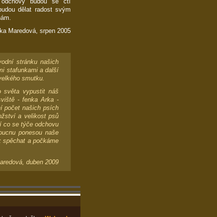
 odchovy budou se ctí
 budou dělat radost svým
nám.
ka Maredová, srpen 2005
vodní stránku našich
mi stafunkami a další
 velkého smutku.
 světa vypustit náš
viště - fenka Arka -
í počet našich psích
ství a velikost psů
ní co se týče odchovu
doucnu ponesou naše
jak spěchat a počkáme
aredová, duben 2009