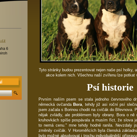
m
.cz
aha 6
biroh
Tyto stránky budou prezentovat nejen naše psí holky, a
akce kolem nich. Všechnu naší zvířenu lze potkat 
Í
Psí historie
Prvním naším psem se stala jednoho červnového dn
německá ovčanda
Bora
, tehdy již asi roční psí sle
jsem začala s Borinou chodit na cvičák do Břevnova. 
nějak zvládly, ale problémem byly obrany. Bora o ně 
kruhovkách spíše pospávala a musím říct, že slova je
to nemá cenu." mne tehdy hodně ranila. Nevzdaly js
změnily cvičák. V Horoměřicích byla členská základ
bylo možné absolvovat i trochu individuálnější přípravu