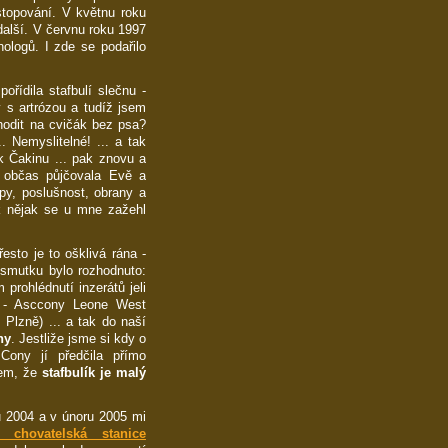
stopování. V květnu roku
další. V červnu roku 1997
ologů. I zde se podařilo
ořídila stafbulí slečnu -
 s artrózou a tudíž jsem
hodit na cvičák bez psa?
. Nemyslitelné! ... a tak
ák Čakinu ... pak znovu a
u občas půjčovala Evě a
py, poslušnost, obrany a
k nějak se u mne zažehl
řesto je to ošklivá rána -
 smutku bylo rozhodnuto:
prohlédnutí inzerátů jeli
ku - Asccony Leone West
Plzně) ... a tak do naší
ny
. Jestliže jsme si kdy o
Cony jí předčila přímo
zem, že
stafbulík je malý
u 2004 a v únoru 2005 mi
 chovatelská stanice