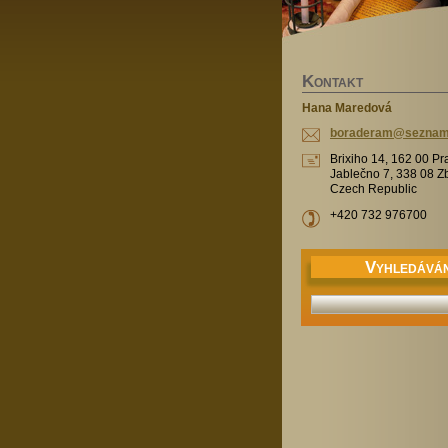
K
ONTAKT
Hana Maredová
boradera
m@sezna
Brixiho 14, 162 00 Pr
Jablečno 7, 338 08 Z
Czech Republic
+420 732 976700
V
YHLEDÁVÁN