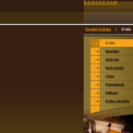
B O R A D E R A M
Úvodní stránka
O nás
O nás
Novinky
Naši psi
Naši koníci
Chov
Fotogalerie
Odkazy
Kniha návštěv