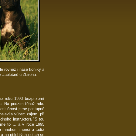
le rovněž i naše koníky a
v Jablečně u Zbiroha.
e roku 1993 bezprizorní
čna. Na podzim téhož roku
Poslušnost jsme postupně
nejevila vůbec zájem, při
dnoho instruktora "S tou
me to ... a v roce 1995
na mnohem menší a tudíž
 a na přilehlých polích se