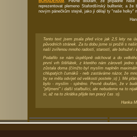
BORADERAM
. Pevně doufám, že případné naše
reprezentovat plemeno Stafordšírský bullteriér, a že
novým pánečkům stejně, jako jí dělají ty "naše holky" 
Han
Tento text jsem psala před více jak 2,5 lety na ú
původních stránek. Za tu dobu jsme si prožili s naši
naší zvířenou mnoho radostí, starostí, ale bohužel i
Podařilo se nám úspěšpně odchovat a do velkého
první vrh štěňátek, z kterého nám zároveň jedno s
zůstala doma (čímžto byl myslím naplněn maximáln
chlupatých čumáků - neb zastáváme názor, že množ
by se měla odvíjet od velikosti postele ;o) ). Mé přá
bylo - myslím - splněno. Pevně doufám, že v bu
"příjmení" i další stafbulíci, ale nebudeme na to ni
si, až na to zkrátka přijde ten pravý čas :o).
Hanka M