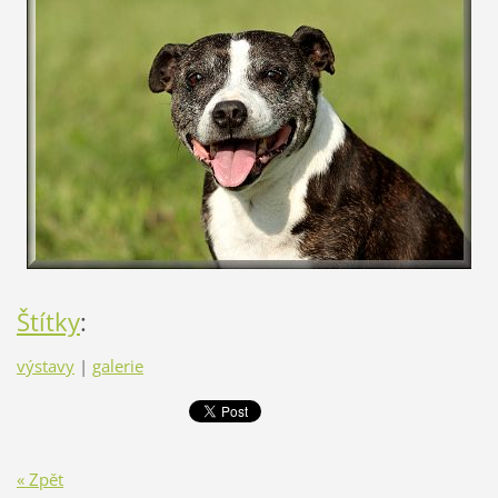
Štítky
:
výstavy
|
galerie
« Zpět