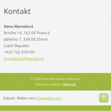
Kontakt
Hana Maredová
Brixiho 14, 162 00 Praha 6
Jablečno 7, 338 08 Zbiroh
Czech Republic
+420 732 976700
boradera
m@seznam
.cz
© 2009 Všechna práva vyhrazena.
Vytvořeno službou
Webnode
Zobrazit:
Mobilní verzi
|
Standardní verzi