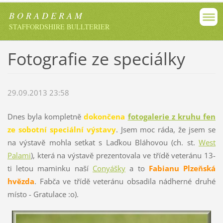
B O R A D E R A M
STAFFORDSHIRE BULLTERIER
Fotografie ze speciálky
29.09.2013 23:58
Dnes byla kompletně
dokončena
fotogalerie z kruhu fen
ze sobotní speciální výstavy
. Jsem moc ráda, že jsem se
na výstavě mohla setkat s Laďkou Bláhovou (ch. st.
West
Palami
), která na výstavě prezentovala ve třídě veteránu 13-
ti letou maminku naší
Conyášky
a to
Fabianu Plzeňská
hvězda
. Fabča ve třídě veteránu obsadila nádherné druhé
místo - Gratulace :o).