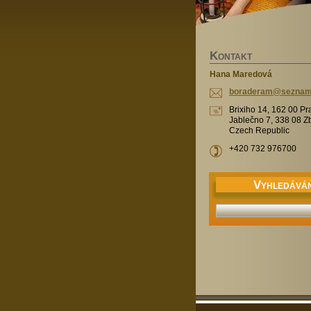
K
ONTAKT
Hana Maredová
boradera
m@sezna
Brixiho 14, 162 00 Pr
Jablečno 7, 338 08 Z
Czech Republic
+420 732 976700
V
YHLEDÁVÁN