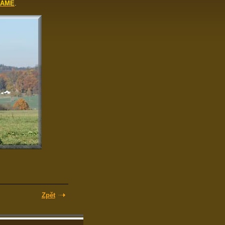
RAMĚ
.
Zpět