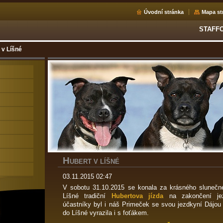
Úvodní stránka
Mapa st
STAFF
 v Líšné
H
UBERT V LÍŠNÉ
03.11.2015 02:47
V sobotu 31.10.2015 se konala za krásného slunečn
Líšné tradiční
Hubertova jízda
na zakončení je
účastníky byl i náš Primeček se svou jezdkyní Dájou
do Líšné vyrazila i s foťákem.