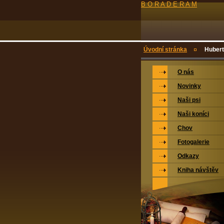
B O R A D E R A M
Úvodní stránka
Hubert
O nás
Novinky
Naši psi
Naši koníci
Chov
Fotogalerie
Odkazy
Kniha návštěv