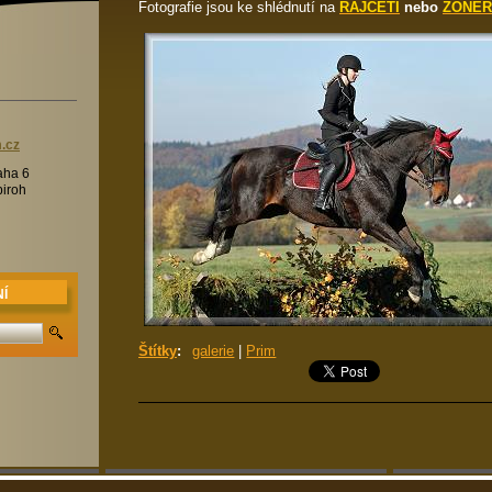
Fotografie jsou ke shlédnutí na
RAJČETI
nebo
ZONE
m
.cz
aha 6
biroh
Í
Štítky
:
galerie
|
Prim