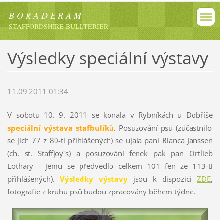
B O R A D E R A M
STAFFORDSHIRE BULLTERIER
Výsledky speciální výstavy
11.09.2011 01:34
V sobotu 10. 9. 2011 se konala v Rybníkách u Dobříše
speciální výstava stafbulíků
. Posuzování psů (zůčastnilo
se jich 77 z 80-ti přihlášených) se ujala paní Bianca Janssen
(ch. st. Staffjoy´s) a posuzování fenek pak pan Ortlieb
Lothary - jemu se předvedlo celkem 101 fen ze 113-ti
přihlášených).
Výsledky výstavy
jsou k dispozici
ZDE
,
fotografie z kruhu psů budou zpracovány během týdne.