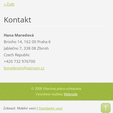
« Zpět
Kontakt
Hana Maredová
Brixiho 14, 162 00 Praha 6
Jablečno 7, 338 08 Zbiroh
Czech Republic
+420 732 976700
boradera
m@seznam
.cz
© 2009 Všechna práva vyhrazena.
Vytvořeno službou
Webnode
Zobrazit:
Mobilní verzi
|
Standardní verzi