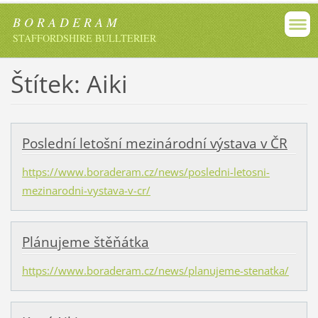
B O R A D E R A M
STAFFORDSHIRE BULLTERIER
Štítek: Aiki
Poslední letošní mezinárodní výstava v ČR
https://www.boraderam.cz/news/posledni-letosni-
mezinarodni-vystava-v-cr/
Plánujeme štěňátka
https://www.boraderam.cz/news/planujeme-stenatka/