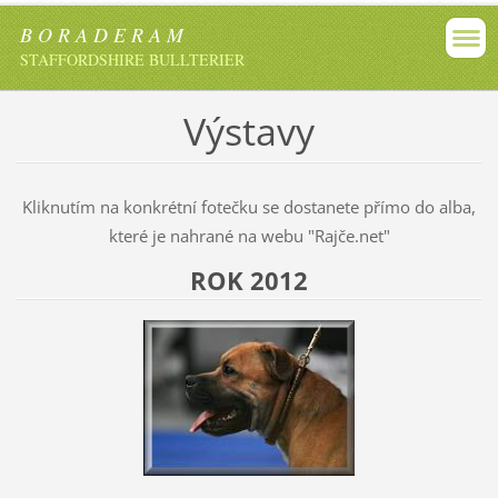
B O R A D E R A M
STAFFORDSHIRE BULLTERIER
Výstavy
Kliknutím na konkrétní fotečku se dostanete přímo do alba,
které je nahrané na webu "Rajče.net"
ROK 2012